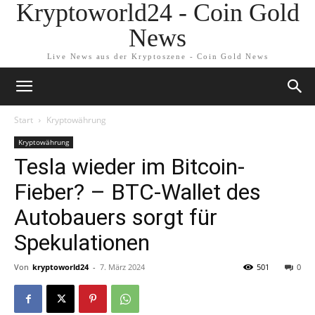
Kryptoworld24 - Coin Gold
News
Live News aus der Kryptoszene - Coin Gold News
Start
Kryptowährung
Kryptowährung
Tesla wieder im Bitcoin-
Fieber? – BTC-Wallet des
Autobauers sorgt für
Spekulationen
Von
kryptoworld24
-
7. März 2024
501
0