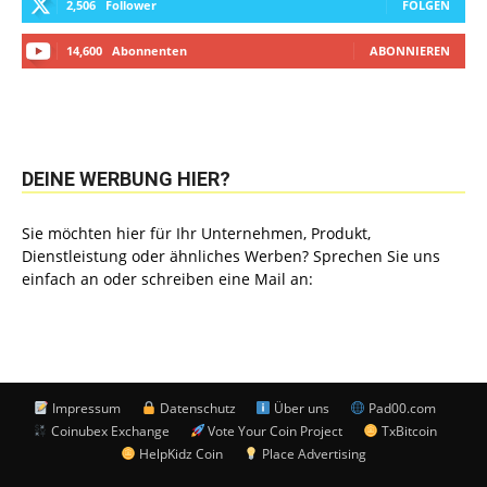
2,506
Follower
FOLGEN
14,600
Abonnenten
ABONNIEREN
DEINE WERBUNG HIER?
Sie möchten hier für Ihr Unternehmen, Produkt,
Dienstleistung oder ähnliches Werben? Sprechen Sie uns
einfach an oder schreiben eine Mail an:
Impressum
Datenschutz
Über uns
Pad00.com
Coinubex Exchange
Vote Your Coin Project
TxBitcoin
HelpKidz Coin
Place Advertising