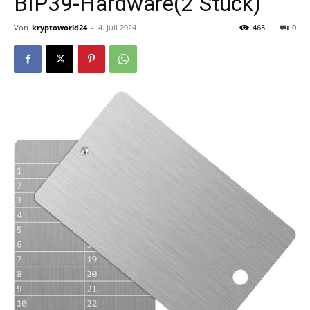
BIP39-Hardware(2 Stück)
Von
kryptoworld24
-
4. Juli 2024
463
0