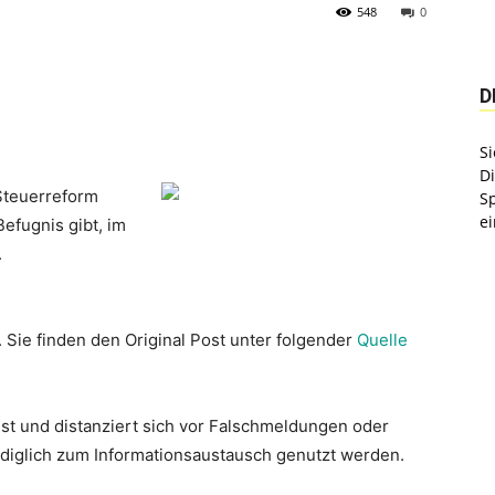
548
0
D
Si
D
Steuerreform
S
ei
efugnis gibt, im
.
. Sie finden den Original Post unter folgender
Quelle
st und distanziert sich vor Falschmeldungen oder
lediglich zum Informationsaustausch genutzt werden.