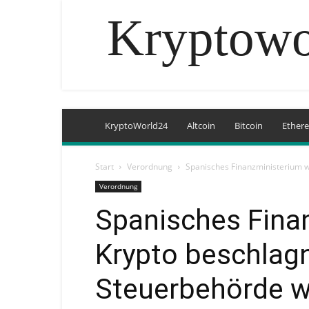
Kryptowo
KryptoWorld24
Altcoin
Bitcoin
Ether
Start
Verordnung
Spanisches Finanzministerium w
Verordnung
Spanisches Finan
Krypto beschla
Steuerbehörde w