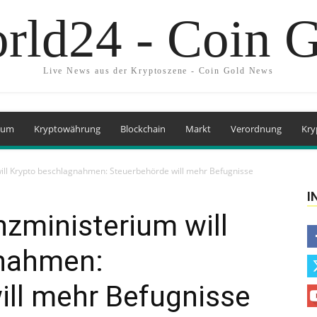
rld24 - Coin 
Live News aus der Kryptoszene - Coin Gold News
eum
Kryptowährung
Blockchain
Markt
Verordnung
Kry
ill Krypto beschlagnahmen: Steuerbehörde will mehr Befugnisse
I
zministerium will
gnahmen:
ill mehr Befugnisse