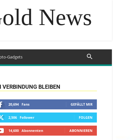
Gold News
pto-Gadgets
N VERBINDUNG BLEIBEN
20,694
Fans
GEFÄLLT MIR
2,506
Follower
FOLGEN
14,600
Abonnenten
ABONNIEREN