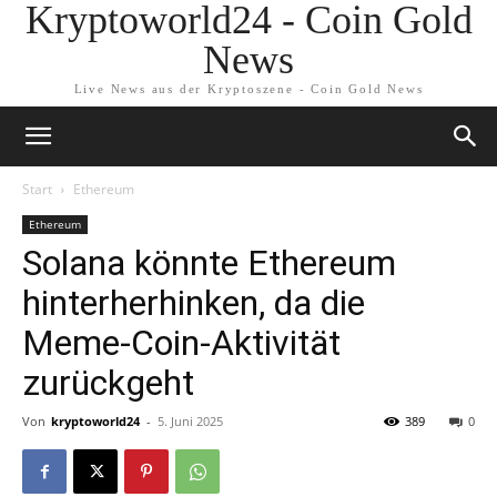
Kryptoworld24 - Coin Gold
News
Live News aus der Kryptoszene - Coin Gold News
Start
Ethereum
Ethereum
Solana könnte Ethereum
hinterherhinken, da die
Meme-Coin-Aktivität
zurückgeht
Von
kryptoworld24
-
5. Juni 2025
389
0