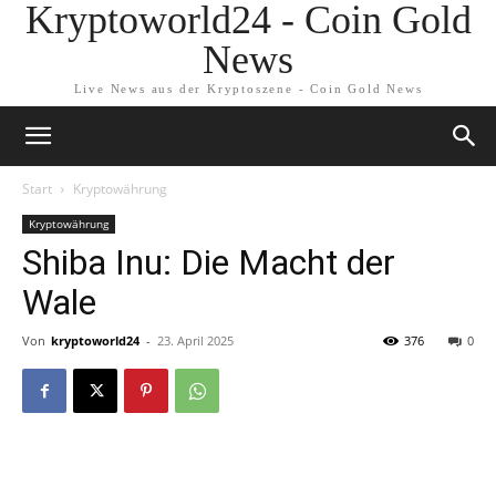
Kryptoworld24 - Coin Gold
News
Live News aus der Kryptoszene - Coin Gold News
Start
Kryptowährung
Kryptowährung
Shiba Inu: Die Macht der
Wale
Von
kryptoworld24
-
23. April 2025
376
0