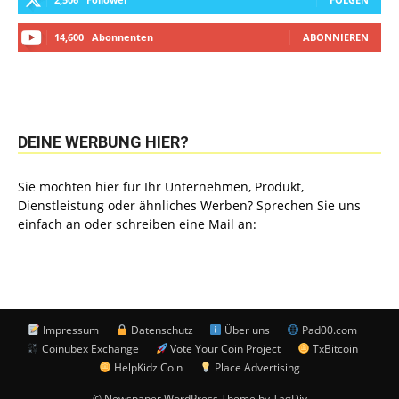
14,600
Abonnenten
ABONNIEREN
DEINE WERBUNG HIER?
Sie möchten hier für Ihr Unternehmen, Produkt,
Dienstleistung oder ähnliches Werben? Sprechen Sie uns
einfach an oder schreiben eine Mail an:
Impressum
Datenschutz
Über uns
Pad00.com
Coinubex Exchange
Vote Your Coin Project
TxBitcoin
HelpKidz Coin
Place Advertising
© Newspaper WordPress Theme by TagDiv