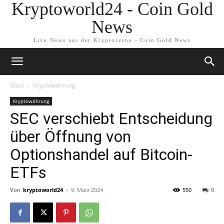
Kryptoworld24 - Coin Gold
News
Live News aus der Kryptoszene - Coin Gold News
Start
Kryptowährung
Kryptowährung
SEC verschiebt Entscheidung
über Öffnung von
Optionshandel auf Bitcoin-
ETFs
Von
kryptoworld24
-
9. März 2024
550
0