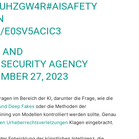
IMUHZGW4R
#AISAFETY
N
/E0SV5ACIC3
Y AND
 SECURITY AGENCY
MBER 27, 2023
agen im Bereich der KI, darunter die Frage, wie die
und Deep Fakes
oder die Methoden der
ing von Modellen kontrolliert werden sollte. Genau
en Urheberrechtsverletzungen
Klagen eingebracht.
er Entwicklung der künstlichen Intelligenz, die