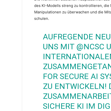
des KI-Modells streng zu kontrollieren, die
Manipulationen zu überwachen und die Mitar
schulen.
AUFREGENDE NEUI
UNS MIT
@NCSC
U
INTERNATIONALE
ZUSAMMENGETAN, 
FOR SECURE AI S
ZU ENTWICKELN! D
ZUSAMMENARBEIT
SICHERE KI IM DI