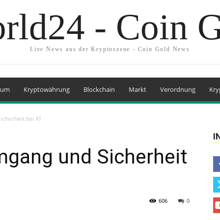
rld24 - Coin 
Live News aus der Kryptoszene - Coin Gold News
eum
Kryptowährung
Blockchain
Markt
Verordnung
Kry
icherheit bei KI
I
Umgang und Sicherheit
606
0