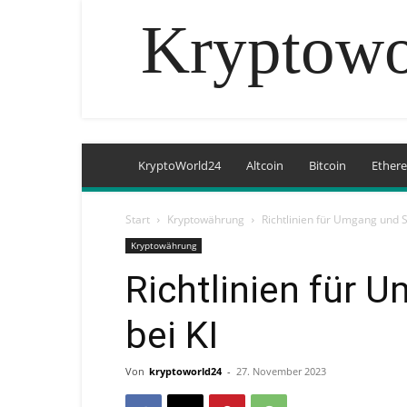
Kryptowo
KryptoWorld24
Altcoin
Bitcoin
Ether
Start
Kryptowährung
Richtlinien für Umgang und S
Kryptowährung
Richtlinien für 
bei KI
Von
kryptoworld24
-
27. November 2023