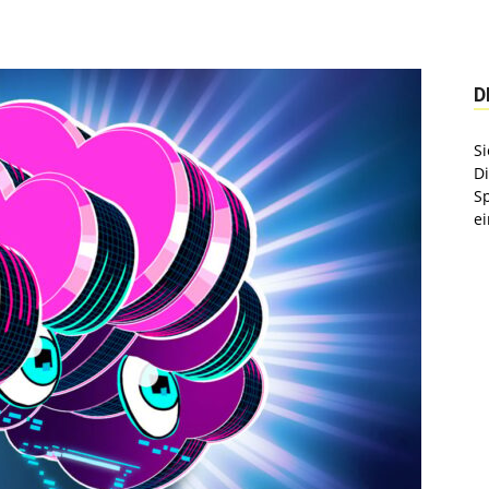
D
Si
D
S
ei