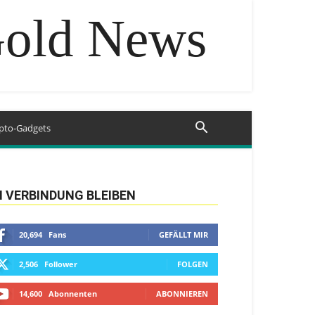
Gold News
pto-Gadgets
N VERBINDUNG BLEIBEN
20,694
Fans
GEFÄLLT MIR
2,506
Follower
FOLGEN
14,600
Abonnenten
ABONNIEREN