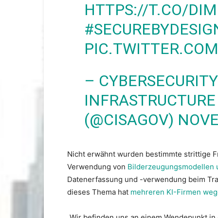
HTTPS://T.CO/D
#SECUREBYDESIG
PIC.TWITTER.COM
– CYBERSECURIT
INFRASTRUCTURE
(@CISAGOV)
NOVE
Nicht erwähnt wurden bestimmte strittige Fr
Verwendung von
Bilderzeugungsmodellen 
Datenerfassung und -verwendung beim Train
dieses Thema hat
mehreren KI-Firmen weg
„Wir befinden uns an einem Wendepunkt in d