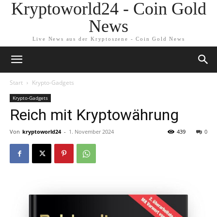
Kryptoworld24 - Coin Gold
News
Live News aus der Kryptoszene - Coin Gold News
Start
Krypto-Gadgets
Krypto-Gadgets
Reich mit Kryptowährung
Von
kryptoworld24
-
1. November 2024
439
0