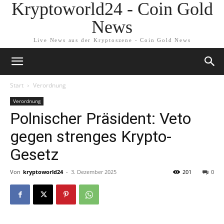
Kryptoworld24 - Coin Gold
News
Live News aus der Kryptoszene - Coin Gold News
Start
Verordnung
Verordnung
Polnischer Präsident: Veto
gegen strenges Krypto-
Gesetz
Von
kryptoworld24
-
3. Dezember 2025
201
0