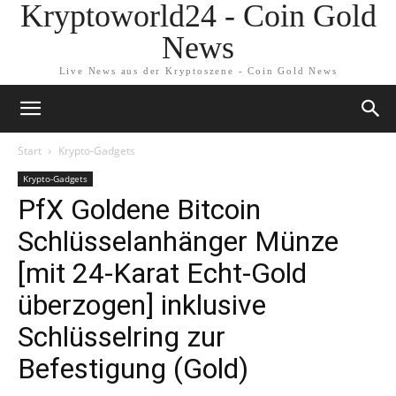
Kryptoworld24 - Coin Gold
News
Live News aus der Kryptoszene - Coin Gold News
Start
Krypto-Gadgets
Krypto-Gadgets
PfX Goldene Bitcoin
Schlüsselanhänger Münze
[mit 24-Karat Echt-Gold
überzogen] inklusive
Schlüsselring zur
Befestigung (Gold)