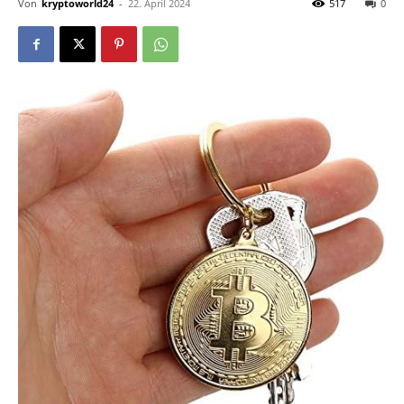
Von
kryptoworld24
-
22. April 2024
517
0