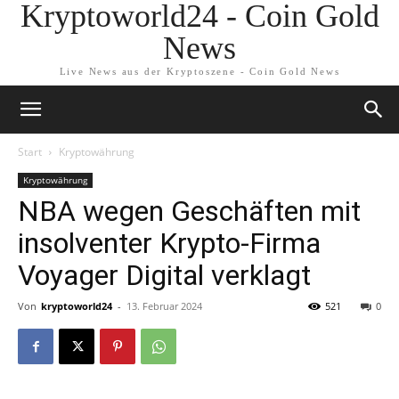
Kryptoworld24 - Coin Gold
News
Live News aus der Kryptoszene - Coin Gold News
Start
Kryptowährung
Kryptowährung
NBA wegen Geschäften mit
insolventer Krypto-Firma
Voyager Digital verklagt
Von
kryptoworld24
-
13. Februar 2024
521
0