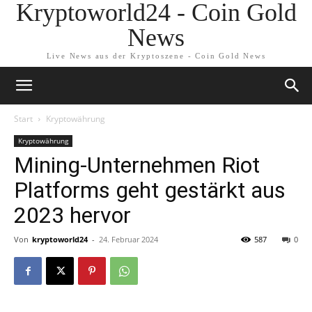
Kryptoworld24 - Coin Gold
News
Live News aus der Kryptoszene - Coin Gold News
Start
Kryptowährung
Kryptowährung
Mining-Unternehmen Riot
Platforms geht gestärkt aus
2023 hervor
Von
kryptoworld24
-
24. Februar 2024
587
0