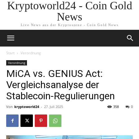
Kryptoworld24 - Coin Gold
News
Live News aus der Kryptoszene - Coin Gold News
Start
Verordnung
Verordnung
MiCA vs. GENIUS Act:
Vergleichsanalyse der
Stablecoin-Regulierungen
Von
kryptoworld24
-
27. Juli 2025
358
0