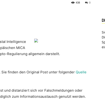
438
0
D
Si
D
tal Intelligence
S
ei
ropäischen MiCA
to-Regulierung allgemein darstellt.
. Sie finden den Original Post unter folgender
Quelle
st und distanziert sich vor Falschmeldungen oder
lediglich zum Informationsaustausch genutzt werden.