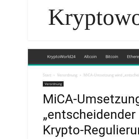
Kryptowo
KryptoWorld24
Altcoin
Bitcoin
Ether
Start
Verordnung
MiCA-Umsetzung wird „entscheid
Verordnung
MiCA-Umsetzung
„entscheidender
Krypto-Regulieru