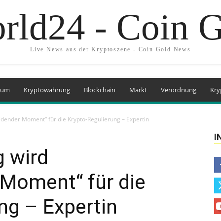
rld24 - Coin 
Live News aus der Kryptoszene - Coin Gold News
eum
Kryptowährung
Blockchain
Markt
Verordnung
Kry
ender Moment“ für die Krypto-Regulierung – Expertin
I
 wird
 Moment“ für die
ng – Expertin