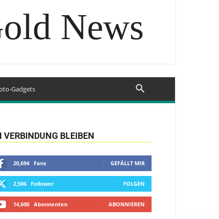
Gold News
pto-Gadgets
N VERBINDUNG BLEIBEN
20,694
Fans
GEFÄLLT MIR
2,506
Follower
FOLGEN
14,600
Abonnenten
ABONNIEREN