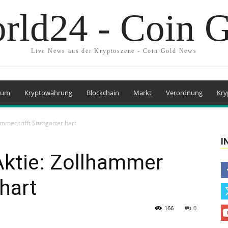
rld24 - Coin 
Live News aus der Kryptoszene - Coin Gold News
eum
Kryptowährung
Blockchain
Markt
Verordnung
Kry
mer trifft Stuttgarter hart
I
ktie: Zollhammer
 hart
166
0