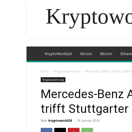
Kryptowo
KryptoWorld24
Altcoin
Bitcoin
Ether
Start
Kryptowährung
Mercedes-Benz Aktie: Zollham
Kryptowährung
Mercedes-Benz A
trifft Stuttgarter
Von
kryptoworld24
-
18. Januar 2026