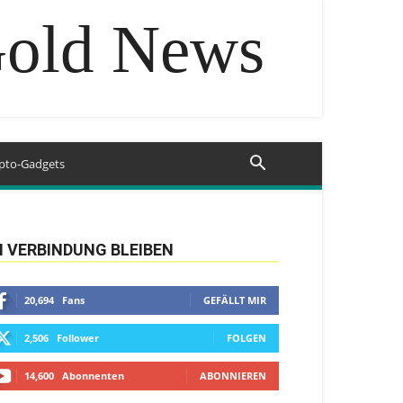
Gold News
pto-Gadgets
N VERBINDUNG BLEIBEN
20,694
Fans
GEFÄLLT MIR
2,506
Follower
FOLGEN
14,600
Abonnenten
ABONNIEREN