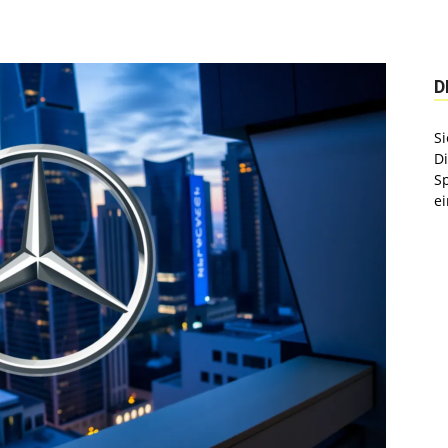
D
Si
D
S
ei