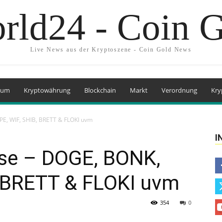
rld24 - Coin 
Live News aus der Kryptoszene - Coin Gold News
eum
Kryptowährung
Blockchain
Markt
Verordnung
Kry
E, WIF, SHIB, BRETT & FLOKI uvm
I
se – DOGE, BONK,
, BRETT & FLOKI uvm
354
0