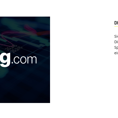
D
Si
D
S
ei