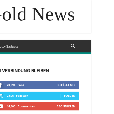
Gold News
pto-Gadgets
N VERBINDUNG BLEIBEN
20,694
Fans
GEFÄLLT MIR
2,506
Follower
FOLGEN
14,600
Abonnenten
ABONNIEREN