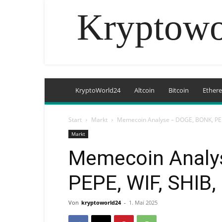
Kryptowo
KryptoWorld24
Altcoin
Bitcoin
Ether
Start
Markt
Memecoin Analyse – DOGE, BONK, PEP
Markt
Memecoin Analy
PEPE, WIF, SHIB
Von
kryptoworld24
-
1. Mai 2025