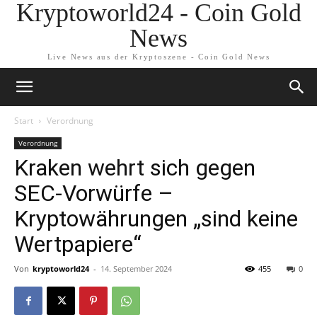
Kryptoworld24 - Coin Gold
News
Live News aus der Kryptoszene - Coin Gold News
Start
Verordnung
Verordnung
Kraken wehrt sich gegen
SEC-Vorwürfe –
Kryptowährungen „sind keine
Wertpapiere“
Von
kryptoworld24
-
14. September 2024
455
0