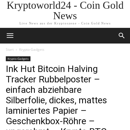
Kryptoworld24 - Coin Gold
News
Live News aus der Kryptoszene - Coin Gold News
Start
Krypto-Gadgets
Krypto-Gadgets
Ink Hut Bitcoin Halving
Tracker Rubbelposter –
einfach abziehbare
Silberfolie, dickes, mattes
laminiertes Papier –
Geschenkbox-Röhre –