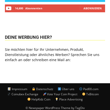
14,600
Abonnenten
ABONNIEREN
DEINE WERBUNG HIER?
Sie möchten hier für Ihr Unternehmen, Produkt,
Dienstleistung oder ähnliches Werben? Sprechen Sie uns
einfach an oder schreiben eine Mail an:
Impressum
Datenschutz
Über uns
Pad00.com
Coinubex Exchange
Vote Your Coin Project
TxBitcoin
HelpKidz Coin
Place Advertising
© Newspaper WordPress Theme by TagDiv