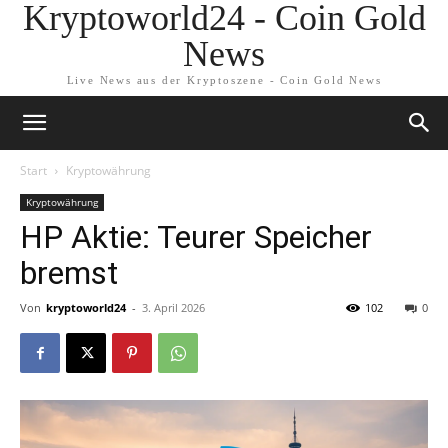
Kryptoworld24 - Coin Gold
News
Live News aus der Kryptoszene - Coin Gold News
Start
Kryptowährung
Kryptowährung
HP Aktie: Teurer Speicher
bremst
Von
kryptoworld24
-
3. April 2026
102
0