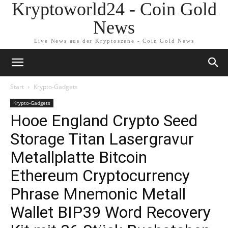
Kryptoworld24 - Coin Gold
News
Live News aus der Kryptoszene - Coin Gold News
Start
Krypto-Gadgets
Krypto-Gadgets
Hooe England Crypto Seed
Storage Titan Lasergravur
Metallplatte Bitcoin
Ethereum Cryptocurrency
Phrase Mnemonic Metall
Wallet BIP39 Word Recovery