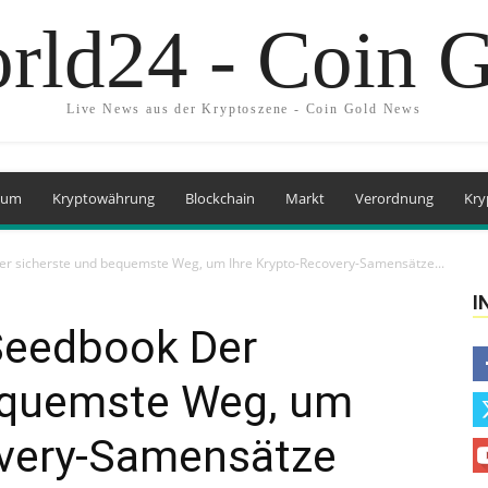
rld24 - Coin 
Live News aus der Kryptoszene - Coin Gold News
eum
Kryptowährung
Blockchain
Markt
Verordnung
Kry
 sicherste und bequemste Weg, um Ihre Krypto-Recovery-Samensätze...
I
eedbook Der
equemste Weg, um
overy-Samensätze