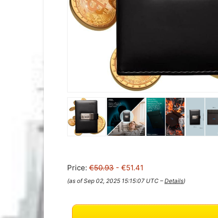
Price:
€50.93
- €51.41
(as of Sep 02, 2025 15:15:07 UTC –
Details
)