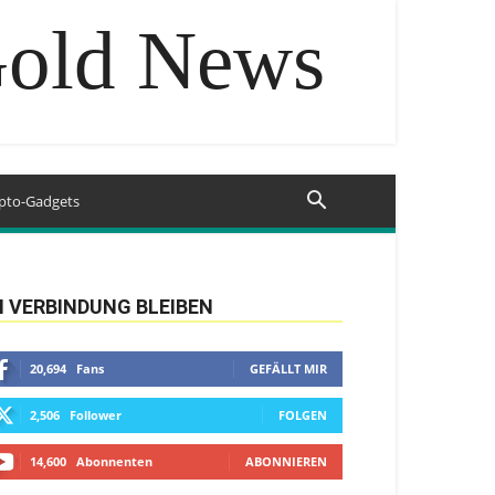
Gold News
pto-Gadgets
N VERBINDUNG BLEIBEN
20,694
Fans
GEFÄLLT MIR
2,506
Follower
FOLGEN
14,600
Abonnenten
ABONNIEREN