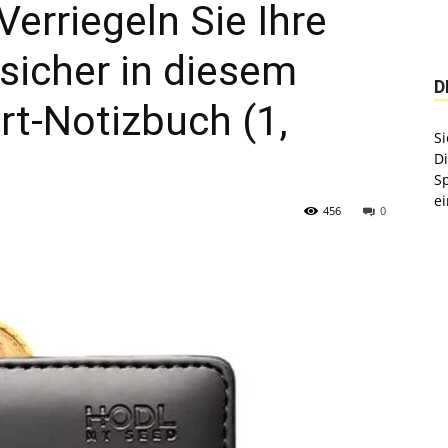
erriegeln Sie Ihre
 sicher in diesem
D
t-Notizbuch (1,
Si
D
S
ei
456
0