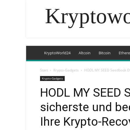
Kryptowo
KryptoWorld24
Altcoin
Bitcoin
Ether
Start
Krypto-Gadgets
HODL MY SEED Seedbook Der
Krypto-Gadgets
HODL MY SEED S
sicherste und b
Ihre Krypto-Rec