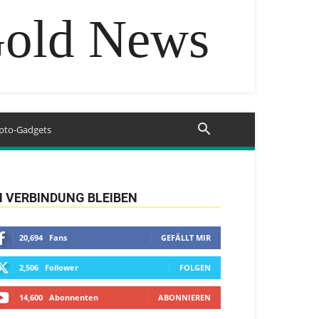
Gold News
pto-Gadgets
N VERBINDUNG BLEIBEN
20,694
Fans
GEFÄLLT MIR
2,506
Follower
FOLGEN
14,600
Abonnenten
ABONNIEREN