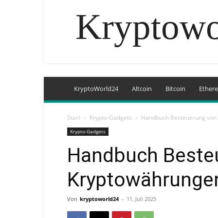
Kryptowo
KryptoWorld24
Altcoin
Bitcoin
Ether
Start
Krypto-Gadgets
Handbuch Besteuerung von
Krypto-Gadgets
Handbuch Beste
Kryptowährunge
Von
kryptoworld24
-
11. Juli 2025