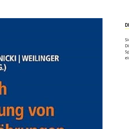
D
Si
D
S
ei