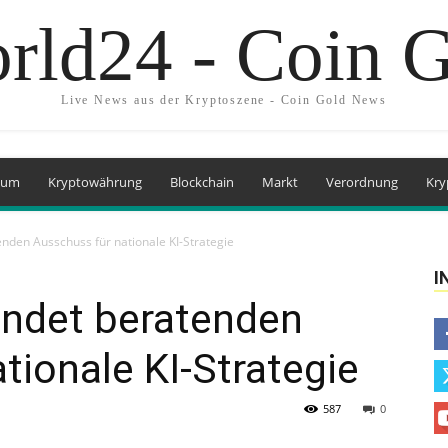
rld24 - Coin 
Live News aus der Kryptoszene - Coin Gold News
eum
Kryptowährung
Blockchain
Markt
Verordnung
Kry
nden Ausschuss für nationale KI-Strategie
I
ündet beratenden
tionale KI-Strategie
587
0