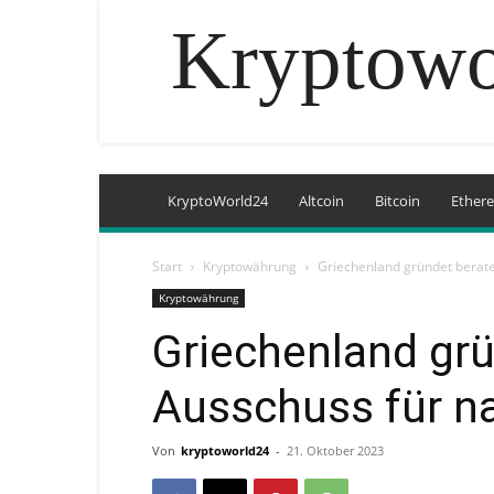
Kryptowo
KryptoWorld24
Altcoin
Bitcoin
Ether
Start
Kryptowährung
Griechenland gründet berate
Kryptowährung
Griechenland gr
Ausschuss für na
Von
kryptoworld24
-
21. Oktober 2023