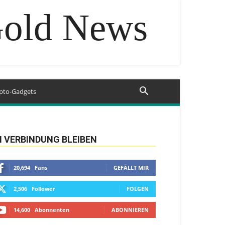
Gold News
pto-Gadgets
N VERBINDUNG BLEIBEN
20,694
Fans
GEFÄLLT MIR
2,506
Follower
FOLGEN
14,600
Abonnenten
ABONNIEREN