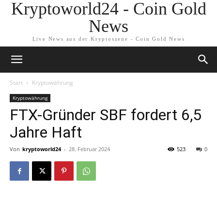
Kryptoworld24 - Coin Gold
News
Live News aus der Kryptoszene - Coin Gold News
Start
Kryptowährung
Kryptowährung
FTX-Gründer SBF fordert 6,5
Jahre Haft
Von
kryptoworld24
-
28. Februar 2024
523
0