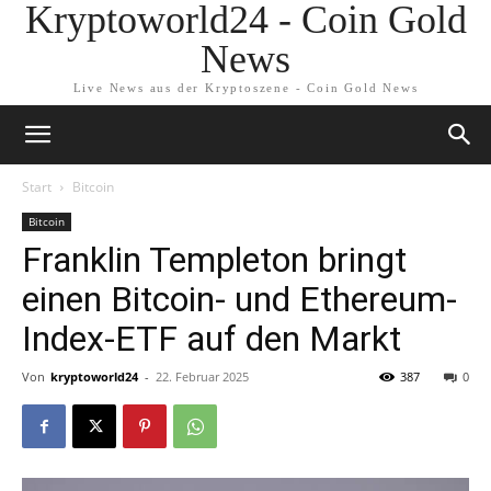
Kryptoworld24 - Coin Gold
News
Live News aus der Kryptoszene - Coin Gold News
Start
Bitcoin
Bitcoin
Franklin Templeton bringt
einen Bitcoin- und Ethereum-
Index-ETF auf den Markt
Von
kryptoworld24
-
22. Februar 2025
387
0