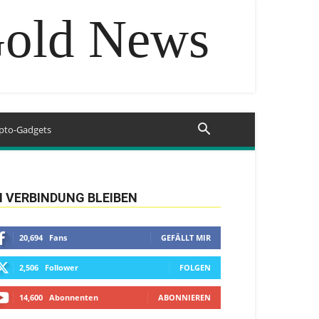
Gold News
pto-Gadgets
N VERBINDUNG BLEIBEN
20,694
Fans
GEFÄLLT MIR
2,506
Follower
FOLGEN
14,600
Abonnenten
ABONNIEREN