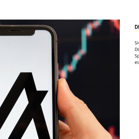
D
Si
D
S
ei