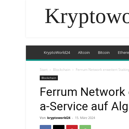
Kryptowo
KryptoWorld24
Altcoin
Bitcoin
Ether
Start
Blockchain
Ferrum Network erweitert Stakin
Blockchain
Ferrum Network e
a-Service auf Al
Von
kryptoworld24
-
15. März 2024