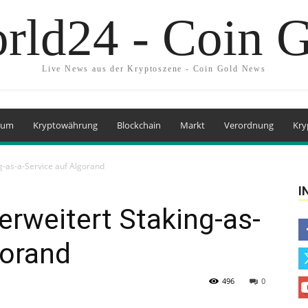
rld24 - Coin 
Live News aus der Kryptoszene - Coin Gold News
eum
Kryptowährung
Blockchain
Markt
Verordnung
Kry
g-as-a-Service auf Algorand
I
rweitert Staking-as-
gorand
496
0