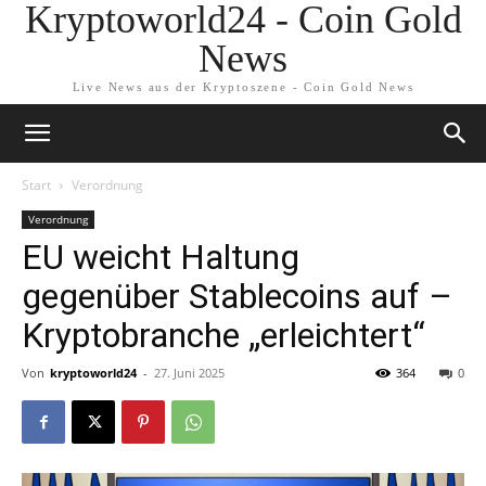
Kryptoworld24 - Coin Gold
News
Live News aus der Kryptoszene - Coin Gold News
Start
Verordnung
Verordnung
EU weicht Haltung
gegenüber Stablecoins auf –
Kryptobranche „erleichtert“
Von
kryptoworld24
-
27. Juni 2025
364
0