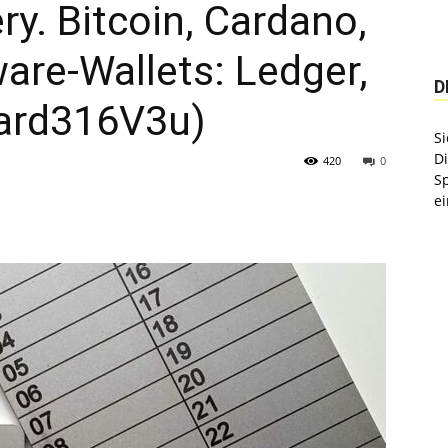
y. Bitcoin, Cardano,
are-Wallets: Ledger,
D
uard316V3u)
Si
D
420
0
S
ei