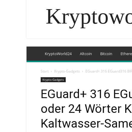
Kryptowo
KryptoWorld24
Altcoin
Bitcoin
Ether
Start
Krypto-Gadgets
EGuard+ 316 EGuard316 BIP
Krypto-Gadgets
EGuard+ 316 EG
oder 24 Wörter 
Kaltwasser-Sam