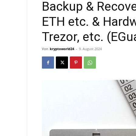
Backup & Recover
ETH etc. & Hardw
Trezor, etc. (EG
Von
kryptoworld24
-
9. August 2024