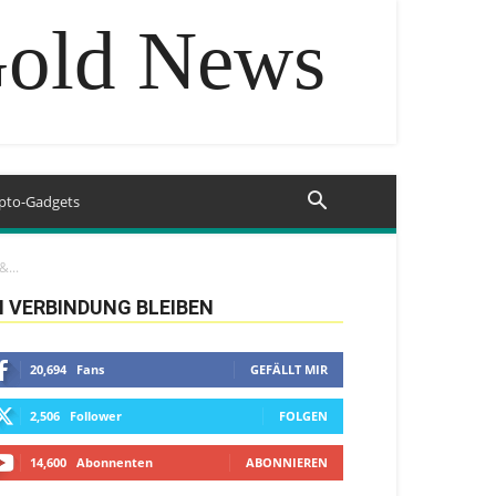
Gold News
pto-Gadgets
...
N VERBINDUNG BLEIBEN
20,694
Fans
GEFÄLLT MIR
2,506
Follower
FOLGEN
14,600
Abonnenten
ABONNIEREN