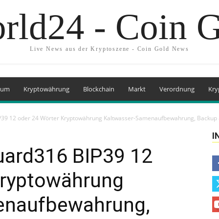
rld24 - Coin 
Live News aus der Kryptoszene - Coin Gold News
eum
Kryptowährung
Blockchain
Markt
Verordnung
Kry
39 12 oder 24 Wörter Kryptowährung Kaltwasser-Samenaufbewahrung, Backup &
I
uard316 BIP39 12
Kryptowährung
enaufbewahrung,