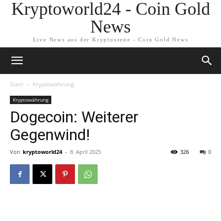
Kryptoworld24 - Coin Gold
News
Live News aus der Kryptoszene - Coin Gold News
Start
Kryptowährung
Kryptowährung
Dogecoin: Weiterer
Gegenwind!
Von
kryptoworld24
-
8. April 2025
326
0