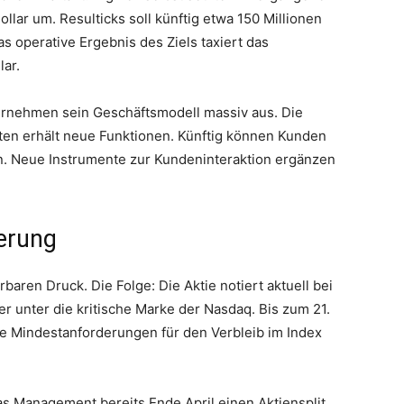
llar um. Resulticks soll künftig etwa 150 Millionen
 operative Ergebnis des Ziels taxiert das
ar.
rnehmen sein Geschäftsmodell massiv aus. Die
aten erhält neue Funktionen. Künftig können Kunden
en. Neue Instrumente zur Kundeninteraktion ergänzen
erung
baren Druck. Die Folge: Die Aktie notiert aktuell bei
er unter die kritische Marke der Nasdaq. Bis zum 21.
 Mindestanforderungen für den Verbleib im Index
s Management bereits Ende April einen Aktiensplit