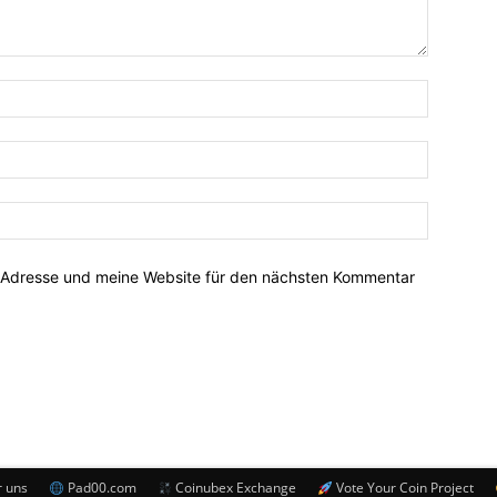
-Adresse und meine Website für den nächsten Kommentar
 uns
Pad00.com
Coinubex Exchange
Vote Your Coin Project