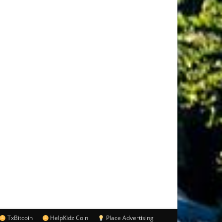
TxBitcoin
HelpKidz Coin
Place Advertising