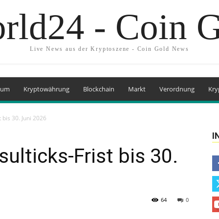
rld24 - Coin 
Live News aus der Kryptoszene - Coin Gold News
eum
Kryptowährung
Blockchain
Markt
Verordnung
Kry
t bis 30. Juni 2026
I
sulticks-Frist bis 30.
64
0