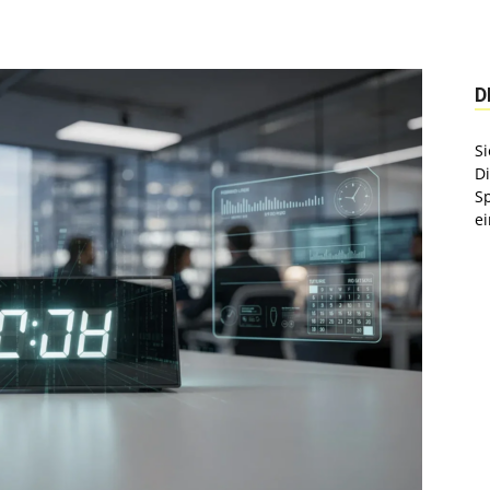
D
Si
D
S
ei