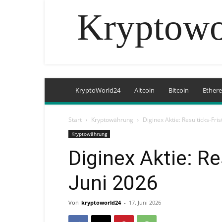
Kryptowo
KryptoWorld24
Altcoin
Bitcoin
Ether
Start
Kryptowährung
Diginex Aktie: Resulticks-Fris
Kryptowährung
Diginex Aktie: Re
Juni 2026
Von
kryptoworld24
-
17. Juni 2026