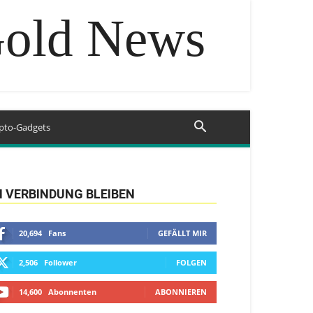
Gold News
pto-Gadgets
N VERBINDUNG BLEIBEN
20,694
Fans
GEFÄLLT MIR
2,506
Follower
FOLGEN
14,600
Abonnenten
ABONNIEREN