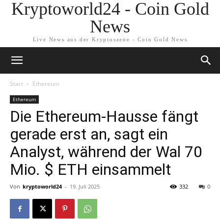
Kryptoworld24 - Coin Gold
News
Live News aus der Kryptoszene - Coin Gold News
Start
Ethereum
Ethereum
Die Ethereum-Hausse fängt
gerade erst an, sagt ein
Analyst, während der Wal 70
Mio. $ ETH einsammelt
Von
kryptoworld24
-
19. Juli 2025
332
0