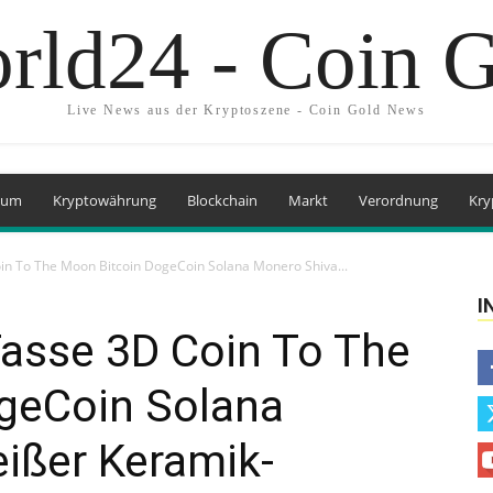
rld24 - Coin 
Live News aus der Kryptoszene - Coin Gold News
eum
Kryptowährung
Blockchain
Markt
Verordnung
Kry
in To The Moon Bitcoin DogeCoin Solana Monero Shiva...
I
Tasse 3D Coin To The
geCoin Solana
ißer Keramik-