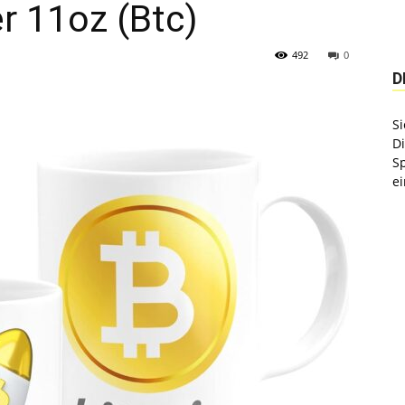
r 11oz (Btc)
492
0
D
Si
D
S
ei