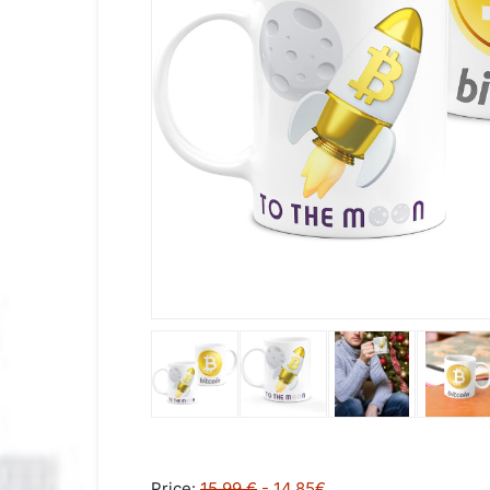
Price:
15,99 €
- 14,85€