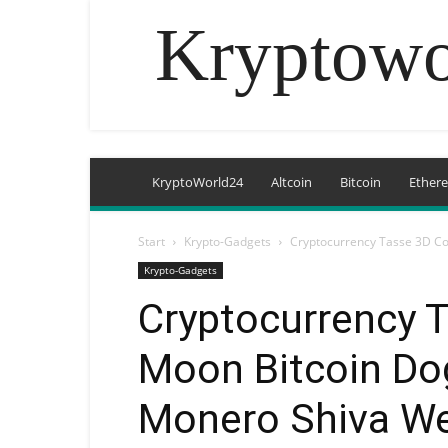
Kryptowo
KryptoWorld24
Altcoin
Bitcoin
Ether
Start
Krypto-Gadgets
Cryptocurrency Tasse 3D Co
Krypto-Gadgets
Cryptocurrency 
Moon Bitcoin Do
Monero Shiva We