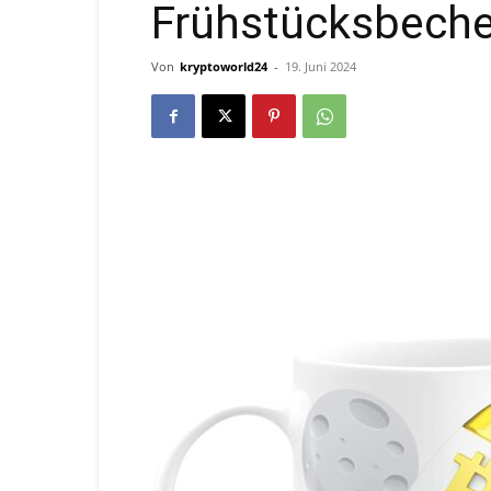
Frühstücksbeche
Von
kryptoworld24
-
19. Juni 2024