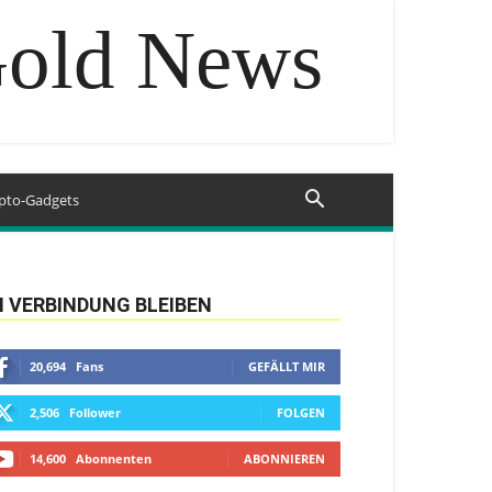
Gold News
pto-Gadgets
N VERBINDUNG BLEIBEN
20,694
Fans
GEFÄLLT MIR
2,506
Follower
FOLGEN
14,600
Abonnenten
ABONNIEREN