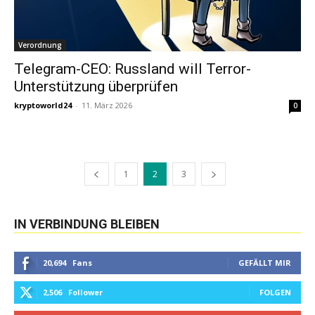
Verordnung
Telegram-CEO: Russland will Terror-
Unterstützung überprüfen
kryptoworld24
-
11. März 2026
0
1
2
3
IN VERBINDUNG BLEIBEN
20,694
Fans
GEFÄLLT MIR
2,506
Follower
FOLGEN