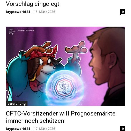
Vorschlag eingelegt
kryptoworld24
-
18. März 2026
0
Verordnung
CFTC-Vorsitzender will Prognosemärkte
immer noch schützen
kryptoworld24
-
17. März 2026
0