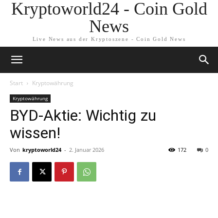
Kryptoworld24 - Coin Gold
News
Live News aus der Kryptoszene - Coin Gold News
Start
Kryptowährung
Kryptowährung
BYD-Aktie: Wichtig zu
wissen!
Von
kryptoworld24
-
2. Januar 2026
172
0