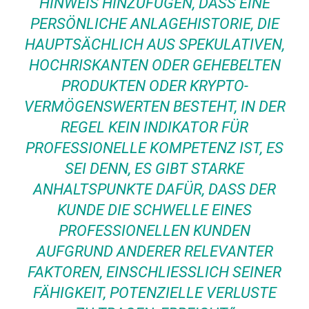
INWEIS HINZUFÜGEN, DASS EINE P
ERSÖNLICHE ANLAGEHISTORIE, DIE H
AUPTSÄCHLICH AUS SPEKULATIVEN, H
OCHRISKANTEN ODER GEHEBELTEN P
RODUKTEN ODER KRYPTO-V
ERMÖGENSWERTEN BESTEHT, IN DER R
EGEL KEIN INDIKATOR FÜR P
ROFESSIONELLE KOMPETENZ IST, ES S
EI DENN, ES GIBT STARKE A
NHALTSPUNKTE DAFÜR, DASS DER K
UNDE DIE SCHWELLE EINES P
ROFESSIONELLEN KUNDEN A
UFGRUND ANDERER RELEVANTER F
AKTOREN, EINSCHLIESSLICH SEINER FÄ
HIGKEIT, POTENZIELLE VERLUSTE ZU