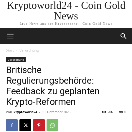
Kryptoworld24 - Coin Gold
News
Live News aus der Kryptoszene - Coin Gold News
Start
Verordnung
Verordnung
Britische
Regulierungsbehörde:
Feedback zu geplanten
Krypto-Reformen
Von
kryptoworld24
-
10. Dezember 2025
206
0