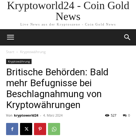
Kryptoworld24 - Coin Gold
News
Live News aus der Kryptoszene - Coin Gold News
Start
Kryptowährung
Kryptowährung
Britische Behörden: Bald
mehr Befugnisse bei
Beschlagnahmung von
Kryptowährungen
Von
kryptoworld24
-
4. März 2024
527
0