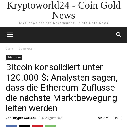
Kryptoworld24 - Coin Gold
News
Live News aus der Kryptoszene - Coin Gold News
Start
Ethereum
Ethereum
Bitcoin konsolidiert unter
120.000 $; Analysten sagen,
dass die Ethereum-Zuflüsse
die nächste Marktbewegung
leiten werden
Von
kryptoworld24
-
16. August 2025
374
0