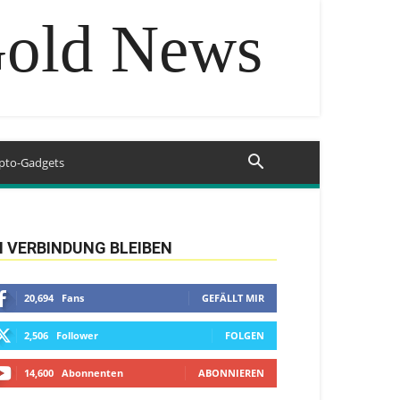
Gold News
pto-Gadgets
N VERBINDUNG BLEIBEN
20,694
Fans
GEFÄLLT MIR
2,506
Follower
FOLGEN
14,600
Abonnenten
ABONNIEREN