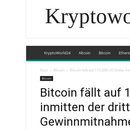
Kryptowo
KryptoWorld24
Altcoin
Bitcoin
Ether
Start
Bitcoin
Bitcoin fällt auf 115.000 US-Dollar 
Bitcoin
Bitcoin fällt auf
inmitten der dri
Gewinnmitnahme