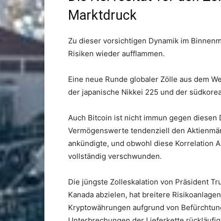
Marktdruck
Zu dieser vorsichtigen Dynamik im Binnen
Risiken wieder aufflammen.
Eine neue Runde globaler Zölle aus dem We
der japanische Nikkei 225 und der südkore
Auch Bitcoin ist nicht immun gegen diesen D
Vermögenswerte tendenziell den Aktienmär
ankündigte, und obwohl diese Korrelation A
vollständig verschwunden.
Die jüngste Zolleskalation von Präsident T
Kanada abzielen, hat breitere Risikoanlagen
Kryptowährungen aufgrund von Befürchtunge
Unterbrechungen der Lieferkette rückläufig