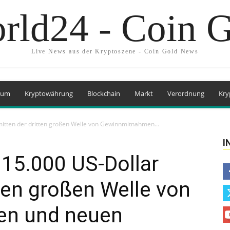
rld24 - Coin 
Live News aus der Kryptoszene - Coin Gold News
eum
Kryptowährung
Blockchain
Markt
Verordnung
Kry
inmitten der dritten großen Welle von Gewinnmitnahmen...
I
 115.000 US-Dollar
tten großen Welle von
n und neuen