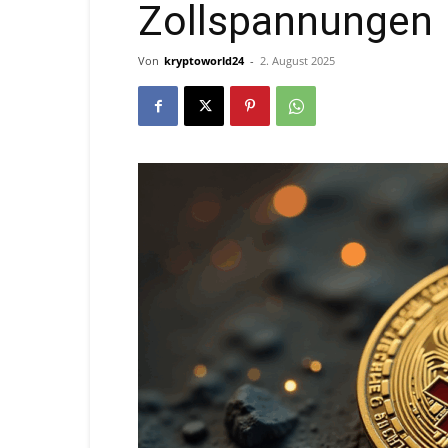
Zollspannungen
Von
kryptoworld24
-
2. August 2025