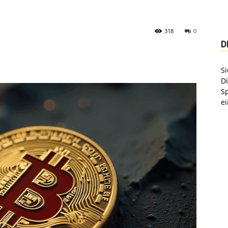
318
0
D
Si
D
S
ei