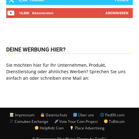
14,600
Abonnenten
ABONNIEREN
DEINE WERBUNG HIER?
Sie möchten hier für Ihr Unternehmen, Produkt,
Dienstleistung oder ähnliches Werben? Sprechen Sie uns
einfach an oder schreiben eine Mail an:
Impressum
Datenschutz
Über uns
Pad00.com
Coinubex Exchange
Vote Your Coin Project
TxBitcoin
HelpKidz Coin
Place Advertising
© Newspaper WordPress Theme by TagDiv