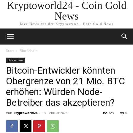
Kryptoworld24 - Coin Gold
News
Live News aus der Kryptoszene - Coin Gold News
Start
Blockchain
Blockchain
Bitcoin-Entwickler könnten
Obergrenze von 21 Mio. BTC
erhöhen: Würden Node-
Betreiber das akzeptieren?
Von
kryptoworld24
-
13. Februar 2024
523
0