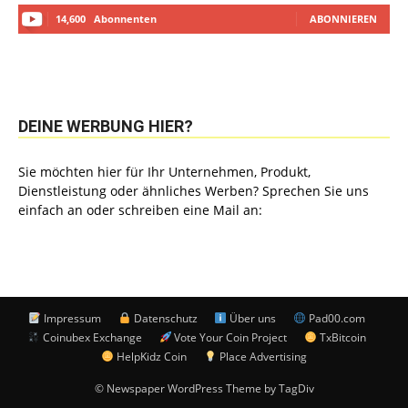
14,600
Abonnenten
ABONNIEREN
DEINE WERBUNG HIER?
Sie möchten hier für Ihr Unternehmen, Produkt,
Dienstleistung oder ähnliches Werben? Sprechen Sie uns
einfach an oder schreiben eine Mail an:
Impressum
Datenschutz
Über uns
Pad00.com
Coinubex Exchange
Vote Your Coin Project
TxBitcoin
HelpKidz Coin
Place Advertising
© Newspaper WordPress Theme by TagDiv