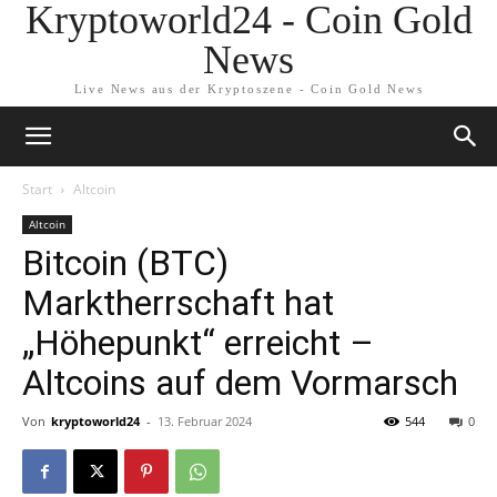
Kryptoworld24 - Coin Gold
News
Live News aus der Kryptoszene - Coin Gold News
Start
Altcoin
Altcoin
Bitcoin (BTC)
Marktherrschaft hat
„Höhepunkt“ erreicht –
Altcoins auf dem Vormarsch
Von
kryptoworld24
-
13. Februar 2024
544
0