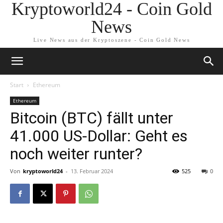
Kryptoworld24 - Coin Gold
News
Live News aus der Kryptoszene - Coin Gold News
Start
Ethereum
Ethereum
Bitcoin (BTC) fällt unter
41.000 US-Dollar: Geht es
noch weiter runter?
Von
kryptoworld24
-
13. Februar 2024
525
0