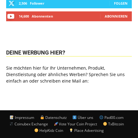
2,506
Follower
FOLGEN
14,600
Abonnenten
ABONNIEREN
DEINE WERBUNG HIER?
Sie möchten hier für Ihr Unternehmen, Produkt,
Dienstleistung oder ähnliches Werben? Sprechen Sie uns
einfach an oder schreiben eine Mail an:
Impressum
Datenschutz
Über uns
Pad00.com
Coinubex Exchange
Vote Your Coin Project
TxBitcoin
HelpKidz Coin
Place Advertising