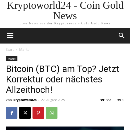
Kryptoworld24 - Coin Gold
News
Live News aus der Kryptoszene - Coin Gold News
Start
Markt
Markt
Bitcoin (BTC) am Top? Jetzt
Korrektur oder nächstes
Allzeithoch!
Von
kryptoworld24
-
27. August 2025
338
0