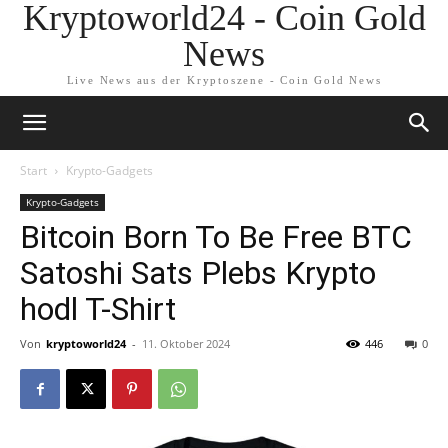
Kryptoworld24 - Coin Gold
News
Live News aus der Kryptoszene - Coin Gold News
Start
Krypto-Gadgets
Krypto-Gadgets
Bitcoin Born To Be Free BTC
Satoshi Sats Plebs Krypto
hodl T-Shirt
Von
kryptoworld24
-
11. Oktober 2024
446
0