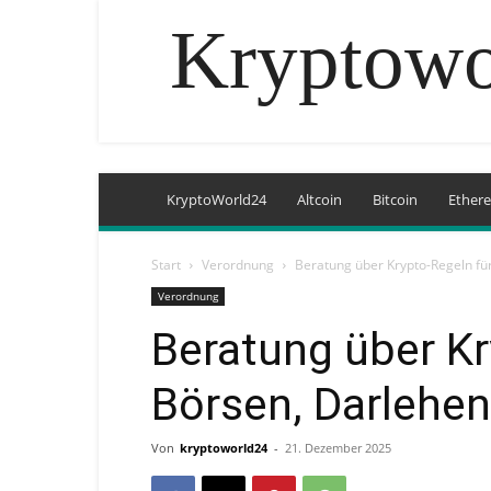
Kryptowo
KryptoWorld24
Altcoin
Bitcoin
Ether
Start
Verordnung
Beratung über Krypto-Regeln fü
Verordnung
Beratung über Kr
Börsen, Darlehen
Von
kryptoworld24
-
21. Dezember 2025