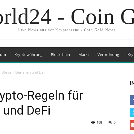
rld24 - Coin 
Live News aus der Kryptoszene - Coin Gold News
eum
Kryptowährung
Blockchain
Markt
Verordnung
Kry
r Börsen, Darlehen und DeFi
I
ypto-Regeln für
 und DeFi
188
0