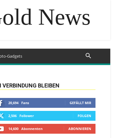
Gold News
pto-Gadgets
N VERBINDUNG BLEIBEN
20,694
Fans
GEFÄLLT MIR
2,506
Follower
FOLGEN
14,600
Abonnenten
ABONNIEREN