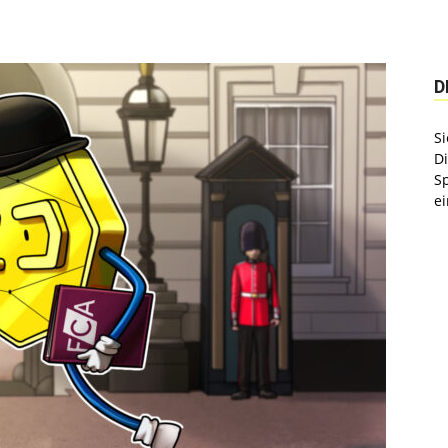
D
Si
D
S
ei