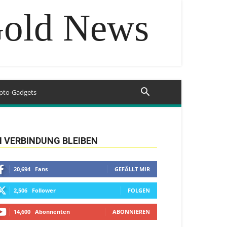
Gold News
pto-Gadgets
N VERBINDUNG BLEIBEN
20,694
Fans
GEFÄLLT MIR
2,506
Follower
FOLGEN
14,600
Abonnenten
ABONNIEREN