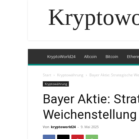
Kryptowo
KryptoWorld24
Altcoin
Bitcoin
Ether
Start
Kryptowährung
Bayer Aktie: Strategische W
Kryptowährung
Bayer Aktie: Str
Weichenstellung
Von
kryptoworld24
-
9. Mai 2025