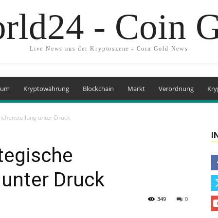
rld24 - Coin 
Live News aus der Kryptoszene - Coin Gold News
eum
Kryptowährung
Blockchain
Markt
Verordnung
Kry
eichenstellung unter Druck
I
ategische
 unter Druck
349
0