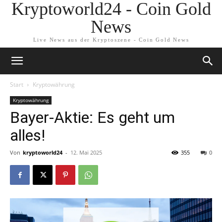
Kryptoworld24 - Coin Gold
News
Live News aus der Kryptoszene - Coin Gold News
Start
Kryptowährung
Kryptowährung
Bayer-Aktie: Es geht um
alles!
Von
kryptoworld24
-
12. Mai 2025
355
0