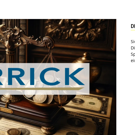
D
Si
D
S
ei