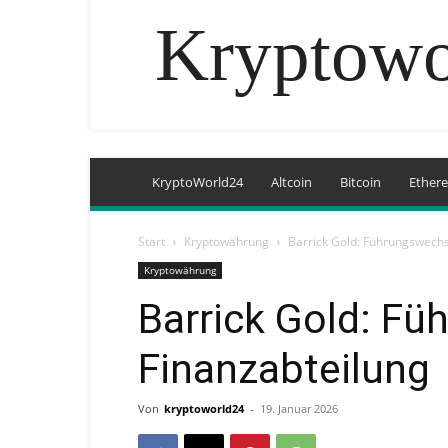
Kryptowo
KryptoWorld24
Altcoin
Bitcoin
Ether
Start
Kryptowährung
Barrick Gold: Führungswechs
Kryptowährung
Barrick Gold: Fü
Finanzabteilung
Von
kryptoworld24
-
19. Januar 2026