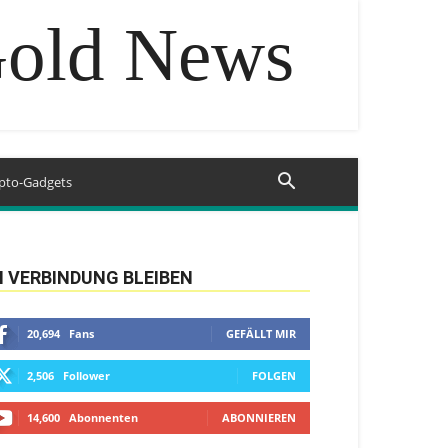
Gold News
pto-Gadgets
N VERBINDUNG BLEIBEN
20,694
Fans
GEFÄLLT MIR
2,506
Follower
FOLGEN
14,600
Abonnenten
ABONNIEREN