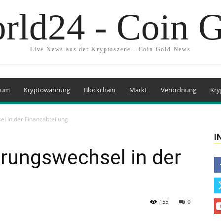
rld24 - Coin 
Live News aus der Kryptoszene - Coin Gold News
eum
Kryptowährung
Blockchain
Markt
Verordnung
Kry
el in der Finanzabteilung
I
hrungswechsel in der
155
0