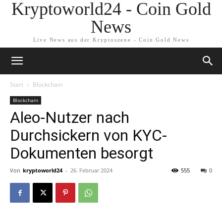
Kryptoworld24 - Coin Gold
News
Live News aus der Kryptoszene - Coin Gold News
Start
Blockchain
Blockchain
Aleo-Nutzer nach
Durchsickern von KYC-
Dokumenten besorgt
Von
kryptoworld24
-
26. Februar 2024
555
0