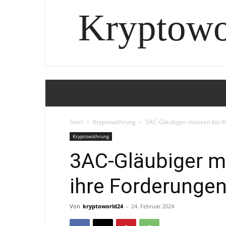
Kryptowo
Start
Kryptowährung
3AC-Gläubiger müssen bis M
Kryptowährung
3AC-Gläubiger m
ihre Forderungen
Von
kryptoworld24
-
24. Februar 2024