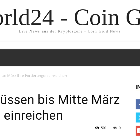
rld24 - Coin 
Live News aus der Kryptoszene - Coin Gold News
itte März ihre Forderungen einreichen
I
üssen bis Mitte März
 einreichen
501
0