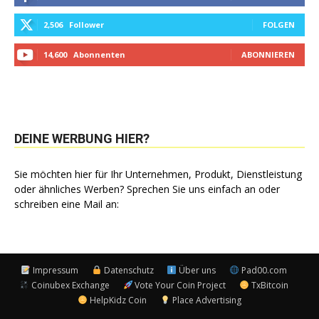
2,506
Follower
FOLGEN
14,600
Abonnenten
ABONNIEREN
DEINE WERBUNG HIER?
Sie möchten hier für Ihr Unternehmen, Produkt, Dienstleistung
oder ähnliches Werben? Sprechen Sie uns einfach an oder
schreiben eine Mail an:
Impressum
Datenschutz
Über uns
Pad00.com
Coinubex Exchange
Vote Your Coin Project
TxBitcoin
HelpKidz Coin
Place Advertising